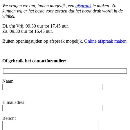
We vragen we om, indien mogelijk, een
afspraak
te maken. Zo
kunnen wij er het beste voor zorgen dat het nooit druk wordt in de
winkel.
Di. t/m Vrij. 09.30 uur tot 17.45 uur.
Za. 09.30 uur tot 16.45 uur.
Buiten openingstijden op afspraak mogelijk.
Online afspraak maken
.
Of gebruik het contactformulier:
Naam
Gelieve
E-mailadres
dit
veld
leeg
Bericht
te
laten.